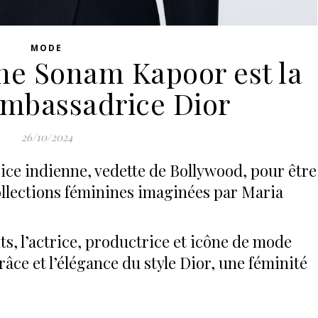
MODE
nne Sonam Kapoor est la
ambassadrice Dior
26/10/2024
ice indienne, vedette de Bollywood, pour être
ollections féminines imaginées par Maria
ts, l’actrice, productrice et icône de mode
râce et l’élégance du style Dior, une féminité